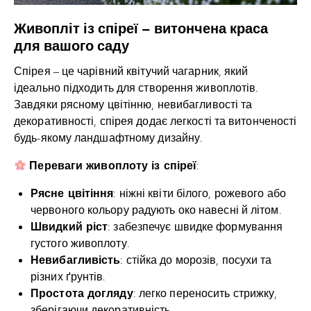
Живопліт із спіреї – витончена краса
для вашого саду
Спірея – це чарівний квітучий чагарник, який
ідеально підходить для створення живоплотів.
Завдяки рясному цвітінню, невибагливості та
декоративності, спірея додає легкості та витонченості
будь-якому ландшафтному дизайну.
Переваги живоплоту із спіреї
:
Рясне цвітіння
: ніжні квіти білого, рожевого або
червоного кольору радують око навесні й літом.
Швидкий ріст
: забезпечує швидке формування
густого живоплоту.
Невибагливість
: стійка до морозів, посухи та
різних ґрунтів.
Простота догляду
: легко переносить стрижку,
зберігаючи декоративність.