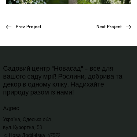
Prev Project
Next Project
Садовий центр "Новасад" - все для
вашого саду мрії! Рослини, добрива та
декор в одному кліку. Надихайте
природу разом із нами!
Адрес
Україна, Одеська обл.,
вул. Курортна, 53
с. Нова Дофінівка, 67572